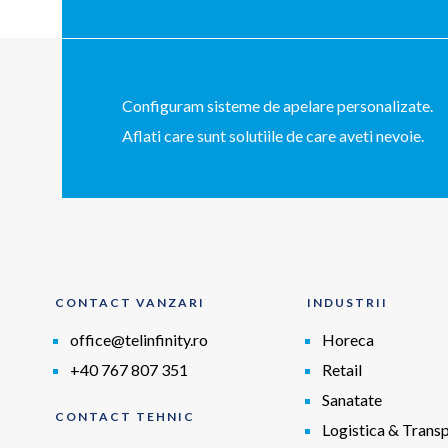
Configuram sisteme de apelare personalizate.
Aflati care sunt solutiile de care aveti nevoie.
CONTACT VANZARI
INDUSTRII
office@telinfinity.ro
Horeca
+40 767 807 351
Retail
Sanatate
CONTACT TEHNIC
Logistica & Trans