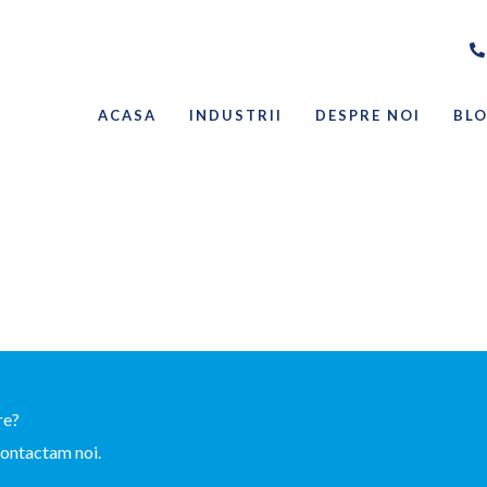
ACASA
INDUSTRII
DESPRE NOI
BL
re?
contactam noi.