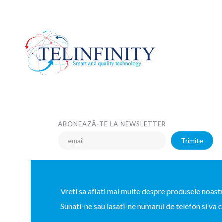
ABONEAZĂ-TE LA NEWSLETTER
Trimite
Vreti sa aflati mai multe despre produsele noast
Sunati-ne sau lasati-ne numarul de telefon si va 