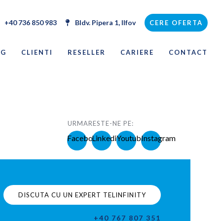
+40 736 850 983
Bldv. Pipera 1, Ilfov
CERE OFERTA
OG
CLIENTI
RESELLER
CARIERE
CONTACT
URMARESTE-NE PE:
Facebook
Linkedin
Youtube
Instagram
DISCUTA CU UN EXPERT TELINFINITY
+40 767 807 351